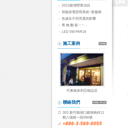
04
2023新增營業項目
智能節電照明系統~新服務
色溫在不同亮度的影響
舊 物 翻 新 ~ ~ ...
LED 5W PAR16
施工案例
竹東維多利亞精品店
聯絡我們
303 新竹縣湖口鄉湖南村11
鄰八德路一段590號
+886-3-569-0055